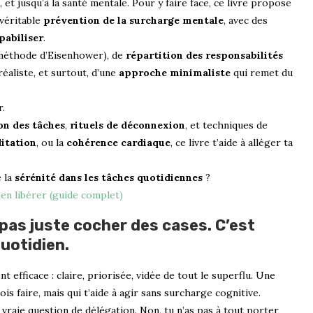
 et jusqu’à la santé mentale. Pour y faire face, ce livre propose
 véritable
prévention de la surcharge mentale
, avec des
pabiliser
.
méthode d’Eisenhower), de
répartition des responsabilités
éaliste, et surtout, d’une
approche minimaliste
qui remet du
r.
on des tâches
,
rituels de déconnexion
, et techniques de
itation
, ou la
cohérence cardiaque
, ce livre t’aide à alléger ta
e la
sérénité dans les tâches quotidiennes
?
n libérer (guide complet)
 pas juste cocher des cases. C’est
quotidien.
 efficace : claire, priorisée, vidée de tout le superflu. Une
is faire, mais qui t’aide à agir sans surcharge cognitive.
e vraie question de délégation. Non, tu n’as pas à tout porter