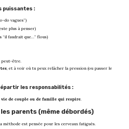
 puissantes :
to-do vagues”)
este plus à penser)
s “il faudrait que…” flous)
e peut-être.
rtes
, et à voir où tu peux relâcher la pression (ou passer le
partir les responsabilités :
e
vie de couple ou de famille qui respire
.
 les parents (même débordés)
La méthode est pensée pour les cerveaux fatigués.