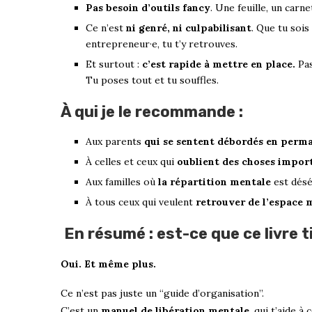
Pas besoin d’outils fancy
. Une feuille, un carnet
Ce n’est
ni genré, ni culpabilisant
. Que tu sois
entrepreneur·e, tu t’y retrouves.
Et surtout :
c’est rapide à mettre en place.
Pas
Tu poses tout et tu souffles.
À qui je le recommande :
Aux parents
qui se sentent débordés en perm
À celles et ceux qui
oublient des choses impor
Aux familles où
la répartition mentale
est désé
À tous ceux qui veulent
retrouver de l’espace m
En résumé : est-ce que ce livre 
Oui. Et même plus.
Ce n’est pas juste un “guide d’organisation”.
C’est un
manuel de libération mentale
, qui t’aide à