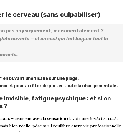
er le cerveau (sans culpabiliser)
on pas physiquement, mais mentalement
?
ts ouverts — et un seul qui fait buguer tout le
parents.
 en buvant une tisane sur une plage.
ncret pour arrêter de porter toute la charge mentale.
nvisible, fatigue psychique : et si on
s ?
mans
– avancent avec la sensation d’avoir une
to-do list collée
mais bien réelle, pèse sur l’équilibre entre vie professionnelle