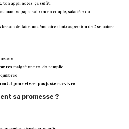
, ton appli notes, ça suffit.
 maman ou papa, solo ou en couple, salarié·e ou
 besoin de faire un séminaire d’introspection de 2 semaines.
anence
tantes
malgré une to-do remplie
quilibrée
ental pour vivre, pas juste survivre
tient sa promesse ?
 comprendre, visualiser et agir.