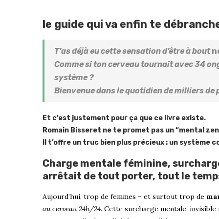
le guide qui va enfin te débranch
T’as déjà eu cette sensation d’être à bout
n
Comme si ton cerveau tournait avec 34 ongle
système ?
Bienvenue dans le quotidien de milliers de 
Et c’est justement pour ça que ce livre existe.
Romain Bisseret
ne te promet pas un “mental zen”
Il t’offre un truc bien plus précieux :
un système co
Charge mentale féminine, surcharge i
arrêtait de tout porter, tout le temp
Aujourd’hui, trop de femmes – et surtout trop de
ma
au cerveau 24h/24
. Cette surcharge mentale, invisible 