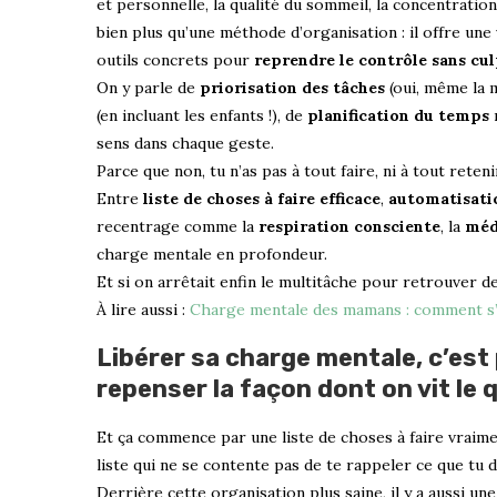
et personnelle, la qualité du sommeil, la concentration,
bien plus qu’une méthode d’organisation : il offre une
outils concrets pour
reprendre le contrôle sans cul
On y parle de
priorisation des tâches
(oui, même la 
(en incluant les enfants !), de
planification du temps
r
sens dans chaque geste.
Parce que non, tu n’as pas à tout faire, ni à tout reteni
Entre
liste de choses à faire efficace
,
automatisati
recentrage comme la
respiration consciente
, la
méd
charge mentale en profondeur.
Et si on arrêtait enfin le multitâche pour retrouver d
À lire aussi :
Charge mentale des mamans : comment s’e
Libérer sa charge mentale, c’est
repenser la façon dont on vit le 
Et ça commence par une liste de choses à faire vraiment
liste qui ne se contente pas de te rappeler ce que tu do
Derrière cette organisation plus saine, il y a aussi un